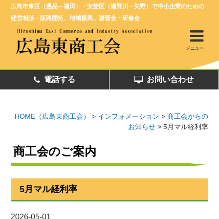
広島市東区（温品～福田）・安芸区（瀬野川・矢野）で中小企業のための
経営相談・販路開拓、地域振興、講習会・研修会
メニュー
電話する
お問い合わせ
HOME（広島東商工会）
>
インフォメーション
>
商工会からの
お知らせ
>
5月マル経利率
商工会のご案内
5月マル経利率
2026-05-01