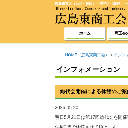
広島市東区（温品～福田）・安芸区（瀬野川・
ホーム
商工会
HOME（広島東商工会）
>
インフ
インフォメーション
総代会開催による休館のご案
2026-05-20
明日5月21日は第17回総代会を開
午後2時で休館させて頂きます。