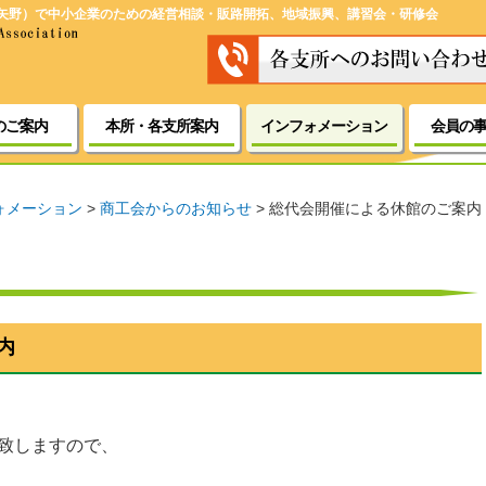
矢野）で中小企業のための経営相談・販路開拓、地域振興、講習会・研修会
のご案内
本所・各支所案内
インフォメーション
会員の
ォメーション
>
商工会からのお知らせ
>
総代会開催による休館のご案内
内
催致しますので、