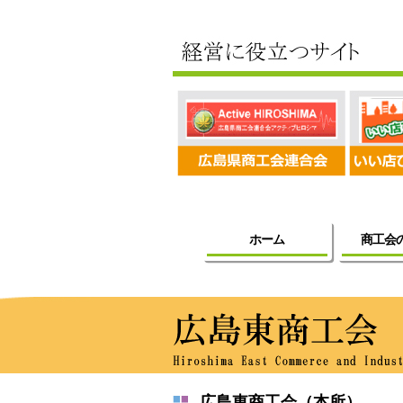
ホーム
商工会
広島東商工会（本所）