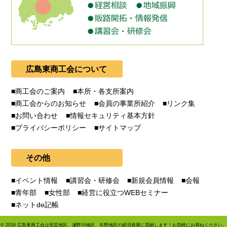
広島東商工会について
商工会のご案内
本所・各支所案内
商工会からのお知らせ
会員の事業所紹介
リンク集
お問い合わせ
情報セキュリティ基本方針
プライバシーポリシー
サイトマップ
その他
イベント情報
講習会・研修会
新規会員情報
会報
青年部
女性部
経営に役立つWEBセミナー
ネットde記帳
©
2016
広島東商工会は安芸地区、瀬野川地区、矢野地区の経済発展に貢献します！お気軽にお尋ねください。