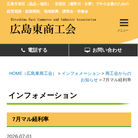
広島市東区（温品～福田）・安芸区（瀬野川・矢野）で中小企業のための
経営相談・販路開拓、地域振興、講習会・研修会
メニュー
電話する
お問い合わせ
HOME（広島東商工会）
>
インフォメーション
>
商工会からの
お知らせ
>
7月マル経利率
インフォメーション
7月マル経利率
2026-07-01