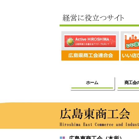
ホーム
商工会
広島東商工会（本所）