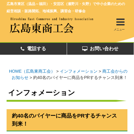
広島市東区（温品～福田）・安芸区（瀬野川・矢野）で中小企業のための
経営相談・販路開拓、地域振興、講習会・研修会
メニュー
電話する
お問い合わせ
HOME（広島東商工会）
>
インフォメーション
>
商工会からの
お知らせ
>
約40名のバイヤーに商品をPRするチャンス到来！
インフォメーション
約40名のバイヤーに商品をPRするチャンス
到来！